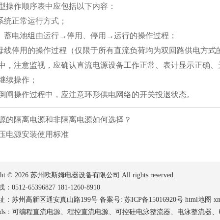
型操作顺序表中应包括以下内容：
源系统正常运行方式；
置、蓄电池组由运行→停用、停用→运行的操作过程；
流母线停用的操作过程（仅限于所有直流负荷均为双回路供电方式
中，注意监视，应确认直流电源设备工作正常、表计显示正确、
继续操作；
倒闸操作过程中，应注意环形供电网络的开关投退状态。
源的隔离电源和非隔离电源如何选择？
压电源安装使用标准
ght ©
2026 苏州欧斯姆电器设备有限公司 All rights reserved.
0512-65396827 181-1260-8910
址：苏州高新区通安真山路199号 备案号:
苏ICP备15016920号
html地图
x
words：可编程直流电源、程控直流电源、可控硅电泳整流器、电泳整流